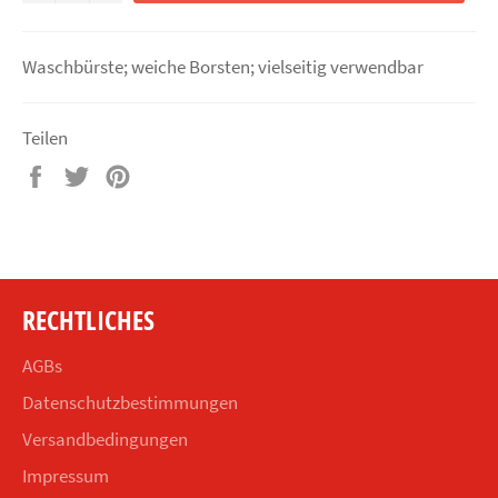
Waschbürste; weiche Borsten; vielseitig verwendbar
Teilen
Auf
Auf
Auf
Facebook
Twitter
Pinterest
teilen
twittern
pinnen
RECHTLICHES
AGBs
Datenschutzbestimmungen
Versandbedingungen
Impressum