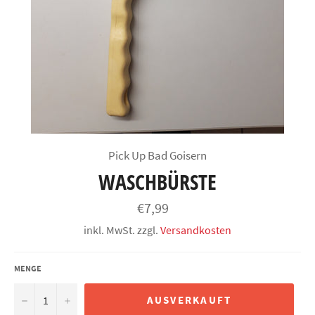
Pick Up Bad Goisern
WASCHBÜRSTE
Normaler
€7,99
Preis
inkl. MwSt. zzgl.
Versandkosten
MENGE
−
+
AUSVERKAUFT