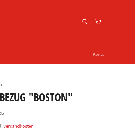
SUCHEN
Warenkorb
Suchen
Konto
n
BEZUG "BOSTON"
RIG
l.
Versandkosten