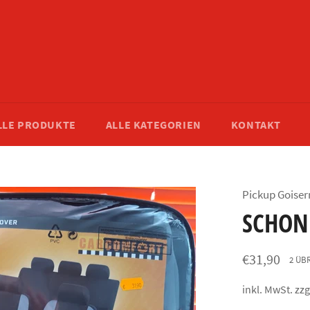
LLE PRODUKTE
ALLE KATEGORIEN
KONTAKT
Pickup Goiser
SCHON
Normaler
€31,90
2 ÜB
Preis
inkl. MwSt. zzg