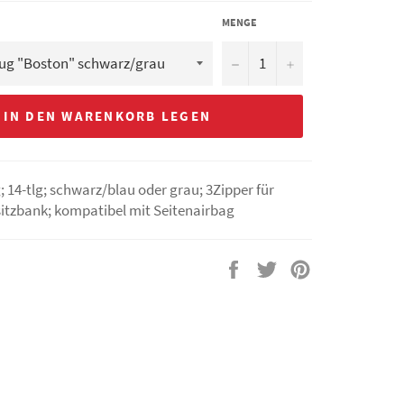
MENGE
−
+
IN DEN WARENKORB LEGEN
 14-tlg; schwarz/blau oder grau; 3Zipper für
sitzbank; kompatibel mit Seitenairbag
Auf
Auf
Auf
Facebook
Twitter
Pinterest
teilen
twittern
pinnen