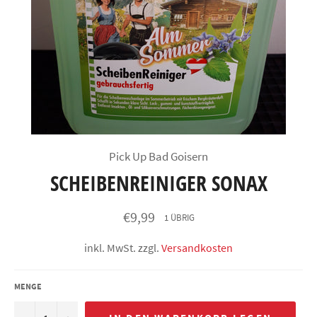
Pick Up Bad Goisern
SCHEIBENREINIGER SONAX
Normaler
€9,99
1 ÜBRIG
Preis
inkl. MwSt. zzgl.
Versandkosten
MENGE