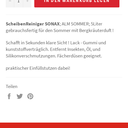
−
+
IN DEN WARENKORB LEGEN
ScheibenReiniger SONAX
; ALM SOMMER; 5Liter
gebrauchsfertig für den Sommer mit Bergkräuterduft !
Schafft in Sekunden klare Sicht ! Lack - Gummi und
kunststoffverträglich. Entfernt Insekten, Öl, und
Silikonverschmutzungen. Fächerdüsen geeignet.
praktischer Einfüllstutzen dabei!
Teilen
Auf
Auf
Auf
Facebook
Twitter
Pinterest
teilen
twittern
pinnen