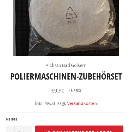
Pick Up Bad Goisern
POLIERMASCHINEN-ZUBEHÖRSET
Normaler
€9,90
2 ÜBRIG
Preis
inkl. MwSt. zzgl.
Versandkosten
MENGE