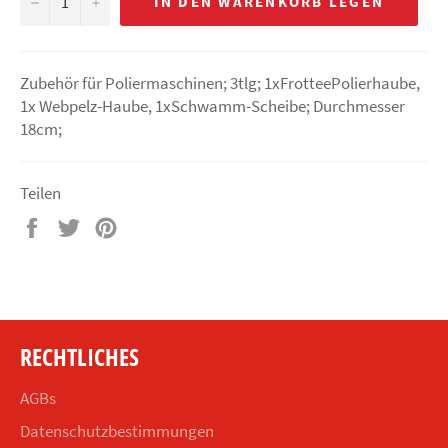
−
+
IN DEN WARENKORB LEGEN
Zubehör für Poliermaschinen; 3tlg; 1xFrotteePolierhaube,
1x Webpelz-Haube, 1xSchwamm-Scheibe; Durchmesser
18cm;
Teilen
Auf
Auf
Auf
Facebook
Twitter
Pinterest
teilen
twittern
pinnen
RECHTLICHES
AGBs
Datenschutzbestimmungen