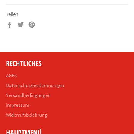
Teilen
Auf
Auf
Auf
Facebook
Twitter
Pinterest
teilen
twittern
pinnen
RECHTLICHES
AGBs
Datenschutzbestimmungen
Versandbedingungen
Impressum
Widerrufsbelehrung
HAUPTMENÜ