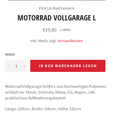
Pick Up Bad Goisern
MOTORRAD VOLLGARAGE L
Normaler
€19,80
2 ÜBRIG
Preis
inkl. MwSt. zzgl.
Versandkosten
MENGE
−
+
IN DEN WARENKORB LEGEN
Motorrad Vollgarage Größe L aus hochwertigen Polyester;
schützt vor Staub, Schmutz, Nässe, Eis, Regen...inkl.
praktischem Aufbewhrungsbeutel!
Länge: 229cm ; Breite: 100cm ; Höhe: 125cm