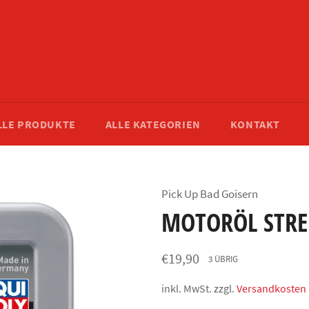
LLE PRODUKTE
ALLE KATEGORIEN
KONTAKT
Pick Up Bad Goisern
MOTORÖL STRE
Normaler
€19,90
3 ÜBRIG
Preis
inkl. MwSt. zzgl.
Versandkosten