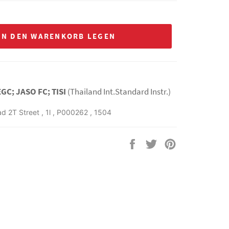
IN DEN WARENKORB LEGEN
EGC; JASO FC; TISI
(Thailand Int.Standard Instr.)
ad 2T Street
,
1l
,
P000262
,
1504
Auf
Auf
Auf
Facebook
Twitter
Pinterest
teilen
twittern
pinnen