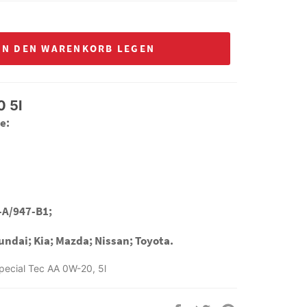
IN DEN WARENKORB LEGEN
 5l
e:
-A/947-B1;
ndai; Kia; Mazda; Nissan; Toyota.
pecial Tec AA 0W-20
,
5l