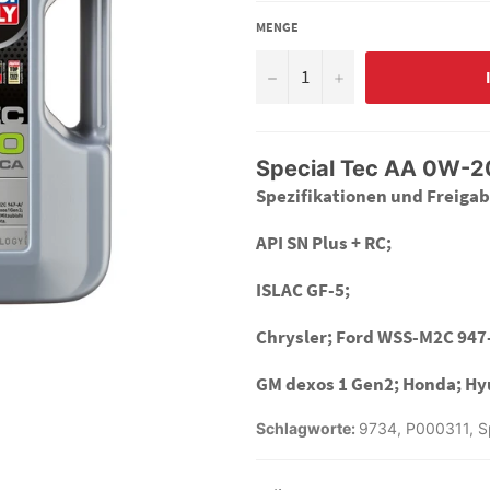
MENGE
−
+
Special Tec AA 0W-20
Spezifikationen und Freigab
API SN Plus + RC;
ISLAC GF-5;
Chrysler; Ford WSS-M2C 947
GM dexos 1 Gen2; Honda; Hyu
Schlagworte:
9734
,
P000311
,
S