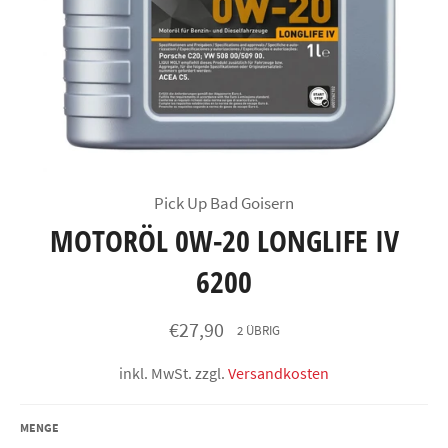
Pick Up Bad Goisern
MOTORÖL 0W-20 LONGLIFE IV
6200
Normaler
€27,90
2 ÜBRIG
Preis
inkl. MwSt. zzgl.
Versandkosten
MENGE