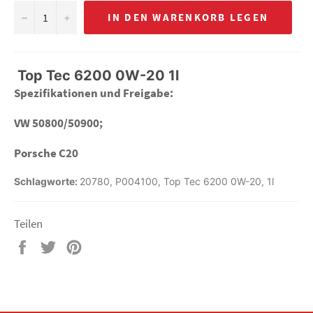
−
+
IN DEN WARENKORB LEGEN
Top Tec 6200 0W-20 1l
Spezifikationen und Freigabe:
VW 50800/50900;
Porsche C20
Schlagworte:
20780
,
P004100
,
Top Tec 6200 0W-20
,
1l
Teilen
Auf
Auf
Auf
Facebook
Twitter
Pinterest
teilen
twittern
pinnen