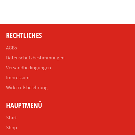
Facebook
Twitter
Pinterest
teilen
twittern
pinnen
RECHTLICHES
AGBs
Datenschutzbestimmungen
Versandbedingungen
Impressum
Widerrufsbelehrung
HAUPTMENÜ
Start
Shop