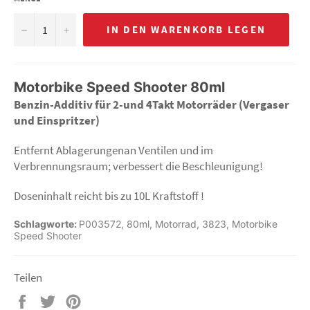
−
+
IN DEN WARENKORB LEGEN
Motorbike Speed Shooter 80ml
Benzin-Additiv für 2-und 4Takt Motorräder (Vergaser
und Einspritzer)
Entfernt Ablagerungenan Ventilen und im
Verbrennungsraum; verbessert die Beschleunigung!
Doseninhalt reicht bis zu 10L Kraftstoff !
Schlagworte:
P003572
,
80ml
,
Motorrad
,
3823
,
Motorbike
Speed Shooter
Teilen
Auf
Auf
Auf