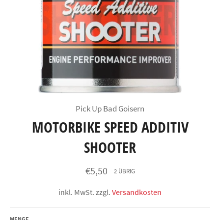
Pick Up Bad Goisern
MOTORBIKE SPEED ADDITIV
SHOOTER
Normaler
€5,50
2 ÜBRIG
Preis
inkl. MwSt. zzgl.
Versandkosten
MENGE