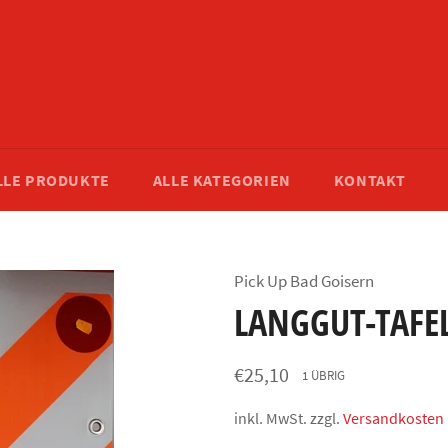
LLE PRODUKTE
ALLE KATEGORIEN
KONTAKT
Pick Up Bad Goisern
LANGGUT-TAFE
Normaler
€25,10
1 ÜBRIG
Preis
inkl. MwSt. zzgl.
Versandkosten