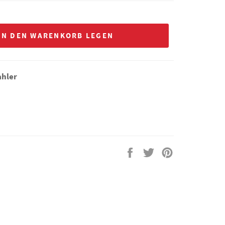
IN DEN WARENKORB LEGEN
ahler
Auf
Auf
Auf
Facebook
Twitter
Pinterest
teilen
twittern
pinnen