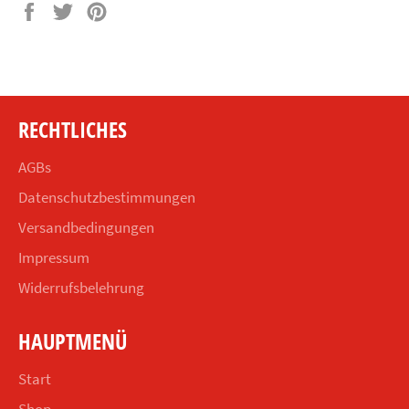
Auf
Auf
Auf
Facebook
Twitter
Pinterest
teilen
twittern
pinnen
RECHTLICHES
AGBs
Datenschutzbestimmungen
Versandbedingungen
Impressum
Widerrufsbelehrung
HAUPTMENÜ
Start
Shop