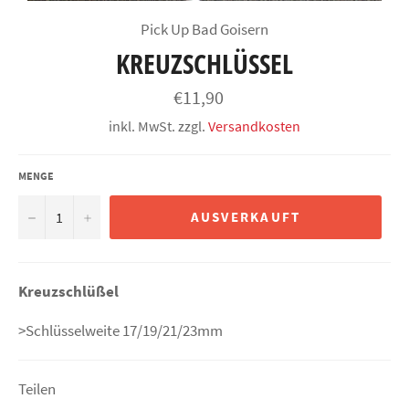
Pick Up Bad Goisern
KREUZSCHLÜSSEL
Normaler
€11,90
Preis
inkl. MwSt. zzgl.
Versandkosten
MENGE
−
+
AUSVERKAUFT
Kreuzschlüßel
>Schlüsselweite 17/19/21/23mm
Teilen