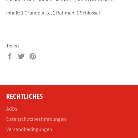
Inhalt: 1 Grundplatte, 1 Rahmen, 1 Schlüssel
Teilen
Auf
Auf
Auf
Facebook
Twitter
Pinterest
teilen
twittern
pinnen
RECHTLICHES
AGBs
Datenschutzbestimmungen
Versandbedingungen