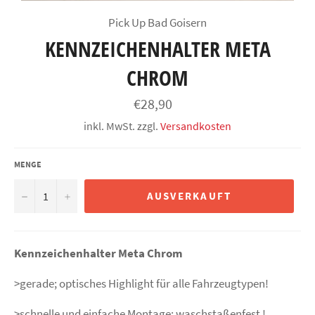
Pick Up Bad Goisern
KENNZEICHENHALTER META
CHROM
Normaler
€28,90
Preis
inkl. MwSt. zzgl.
Versandkosten
MENGE
−
+
AUSVERKAUFT
Kennzeichenhalter Meta Chrom
>gerade; optisches Highlight für alle Fahrzeugtypen!
>schnelle und einfache Montage; waschstaßenfest !