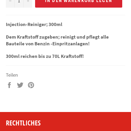
−
+
IN DEN WARENKORB LEGEN
Injection-Reiniger; 300ml
Dem Kraftstoff zugeben; reinigt und pflegt alle
Bauteile von Benzin -Einpritzanlagen!
300ml reichen bis zu 70L Kraftstoff!
Teilen
Auf
Auf
Auf
Facebook
Twitter
Pinterest
teilen
twittern
pinnen
RECHTLICHES