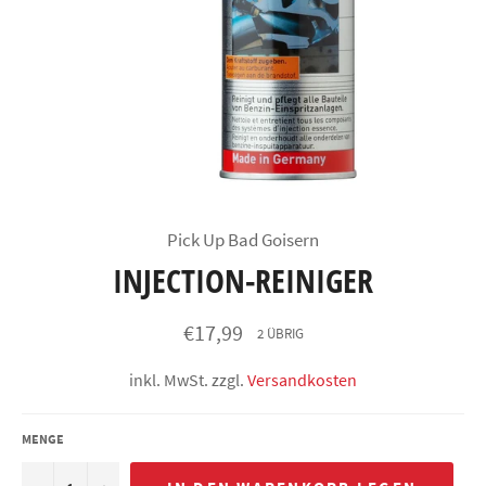
Pick Up Bad Goisern
INJECTION-REINIGER
Normaler
€17,99
2 ÜBRIG
Preis
inkl. MwSt. zzgl.
Versandkosten
MENGE