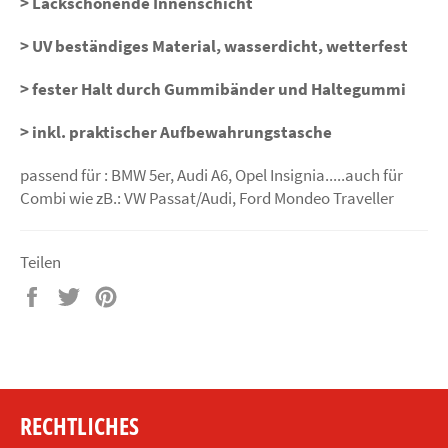
> Lackschonende Innenschicht
> UV beständiges Material, wasserdicht, wetterfest
> fester Halt durch Gummibänder und Haltegummi
> inkl. praktischer Aufbewahrungstasche
passend für : BMW 5er, Audi A6, Opel Insignia.....auch für
Combi wie zB.: VW Passat/Audi, Ford Mondeo Traveller
Teilen
Auf
Auf
Auf
Facebook
Twitter
Pinterest
teilen
twittern
pinnen
RECHTLICHES