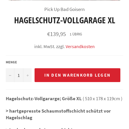
Pick Up Bad Goisern
HAGELSCHUTZ-VOLLGARAGE XL
Normaler
€139,95
1 ÜBRIG
Preis
inkl. MwSt. zzgl.
Versandkosten
MENGE
−
+
IN DEN WARENKORB LEGEN
Hagelschutz-Vollgararge; Größe XL
( 510 x 178 x 119cm )
> hartgepresste Schaumstoffschicht schützt vor
Hagelschlag