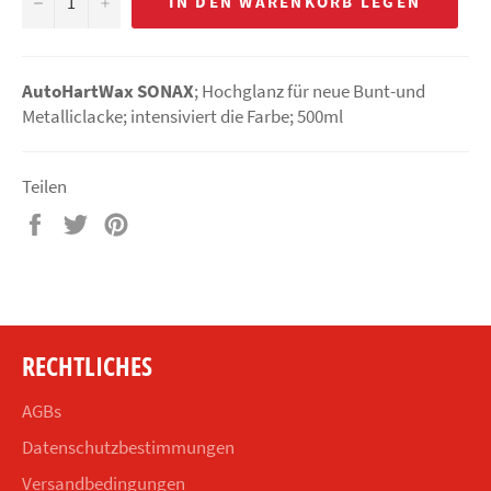
−
+
IN DEN WARENKORB LEGEN
AutoHartWax SONAX
; Hochglanz für neue Bunt-und
Metalliclacke; intensiviert die Farbe; 500ml
Teilen
Auf
Auf
Auf
Facebook
Twitter
Pinterest
teilen
twittern
pinnen
RECHTLICHES
AGBs
Datenschutzbestimmungen
Versandbedingungen