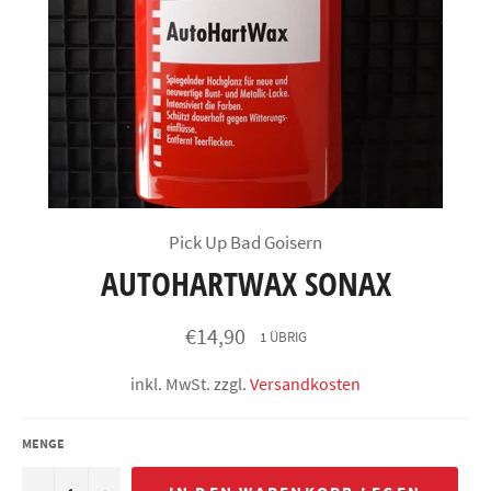
Pick Up Bad Goisern
AUTOHARTWAX SONAX
Normaler
€14,90
1 ÜBRIG
Preis
inkl. MwSt. zzgl.
Versandkosten
MENGE