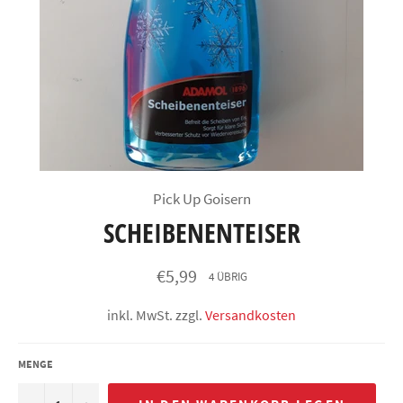
Pick Up Goisern
SCHEIBENENTEISER
Normaler
€5,99
4 ÜBRIG
Preis
inkl. MwSt. zzgl.
Versandkosten
MENGE