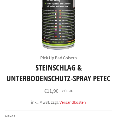
Pick Up Bad Goisern
STEINSCHLAG &
UNTERBODENSCHUTZ-SPRAY PETEC
Normaler
€11,90
2 ÜBRIG
Preis
inkl. MwSt. zzgl.
Versandkosten
MENGE