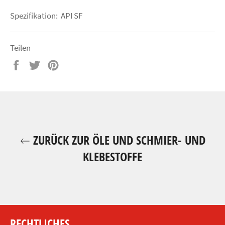
Spezifikation: API SF
Teilen
Auf
Auf
Auf
Facebook
Twitter
Pinterest
teilen
twittern
pinnen
ZURÜCK ZUR ÖLE UND SCHMIER- UND
KLEBESTOFFE
RECHTLICHES