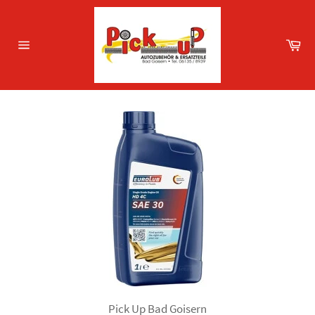
Direkt
zum
Inhalt
Wa
Seitennavigation
Pick Up Bad Goisern